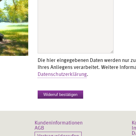
Bitte lasse dieses Feld leer.
Bitte lasse dieses Feld leer.
Die hier eingegebenen Daten werden nur z
Ihres Anliegens verarbeitet. Weitere Informa
Datenschutzerklärung
.
Kundeninformationen
K
AGB
I
D
Vertrag widerrufen