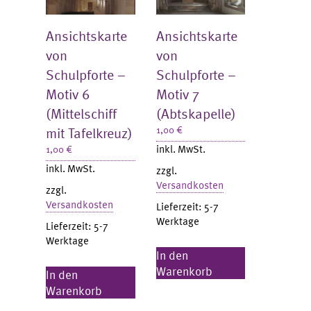
Ansichtskarte
Ansichtskarte
von
von
Schulpforte –
Schulpforte –
Motiv 6
Motiv 7
(Mittelschiff
(Abtskapelle)
mit Tafelkreuz)
1,00
€
inkl. MwSt.
1,00
€
inkl. MwSt.
zzgl.
Versandkosten
zzgl.
Versandkosten
Lieferzeit:
5-7
Werktage
Lieferzeit:
5-7
Werktage
In den
Warenkorb
In den
Warenkorb