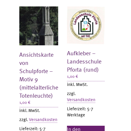
Aufkleber –
Ansichtskarte
Landesschule
von
Pforta (rund)
Schulpforte –
1,00
€
Motiv 9
inkl. MwSt.
(mittelalterliche
zzgl.
Totenleuchte)
Versandkosten
1,00
€
Lieferzeit:
5-7
inkl. MwSt.
Werktage
zzgl.
Versandkosten
Lieferzeit:
5-7
In den