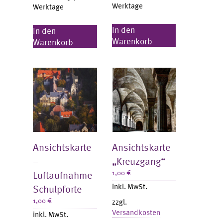
Werktage
Werktage
In den
In den
Warenkorb
Warenkorb
Ansichtskarte
Ansichtskarte
–
„Kreuzgang“
Luftaufnahme
1,00
€
inkl. MwSt.
Schulpforte
1,00
€
zzgl.
Versandkosten
inkl. MwSt.