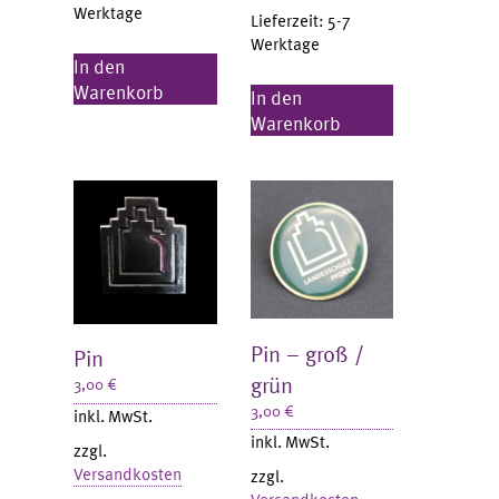
Werktage
Lieferzeit:
5-7
Werktage
In den
Warenkorb
In den
Warenkorb
Pin – groß /
Pin
grün
3,00
€
3,00
€
inkl. MwSt.
inkl. MwSt.
zzgl.
Versandkosten
zzgl.