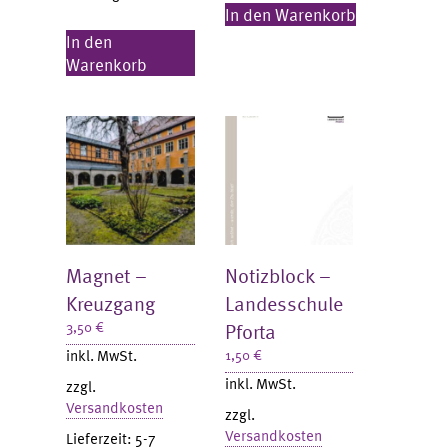
In den Warenkorb
In den
Warenkorb
Magnet –
Notizblock –
Kreuzgang
Landesschule
3,50
€
Pforta
inkl. MwSt.
1,50
€
inkl. MwSt.
zzgl.
Versandkosten
zzgl.
Versandkosten
Lieferzeit:
5-7