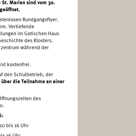
 St. Marien sind vom 30.
geöffnet.
ostenlosen Rundgangsflyer.
em. Vertiefende
ellungen im Gotischen Haus
Geschichte des Klosters.
erzentrum während der
st kostenfrei.
f den Schulbetrieb, der
 über die Teilnahme an einer
Öffnungszeiten des
0.
6:
10 bis 16 Uhr
bis 16 Uhr