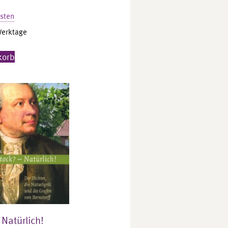
sten
Werktage
korb
 Natürlich!