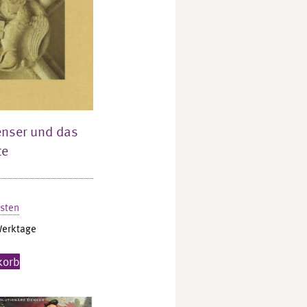
ienser und das
te
sten
Werktage
korb