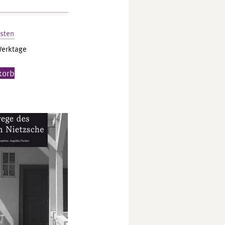
sten
Werktage
korb