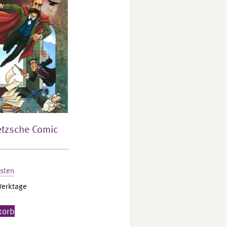
ietzsche Comic
sten
Werktage
korb