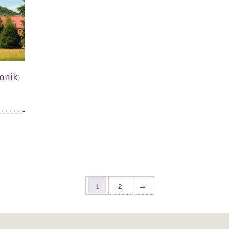
onik
1
2
→