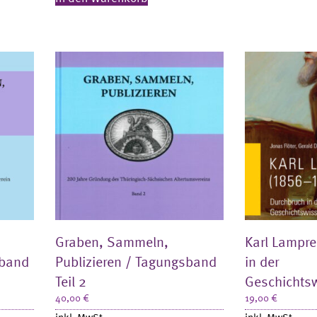
Graben, Sammeln,
Karl Lampre
sband
Publizieren / Tagungsband
in der
Teil 2
Geschichts
40,00
€
19,00
€