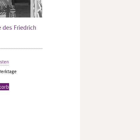
des Friedrich
sten
Werktage
korb