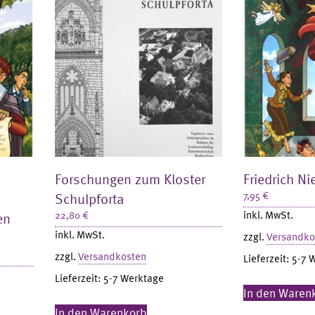
Forschungen zum Kloster
Friedrich N
Schulpforta
7,95
€
inkl. MwSt.
en
22,80
€
inkl. MwSt.
zzgl.
Versandko
zzgl.
Versandkosten
Lieferzeit:
5-7 
Lieferzeit:
5-7 Werktage
In den Waren
In den Warenkorb