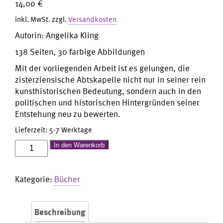
14,00
€
inkl. MwSt.
zzgl.
Versandkosten
Autorin: Angelika Kling
138 Seiten, 30 farbige Abbildungen
Mit der vorliegenden Arbeit ist es gelungen, die
zisterziensische Abtskapelle nicht nur in seiner rein
kunsthistorischen Bedeutung, sondern auch in den
politischen und historischen Hintergründen seiner
Entstehung neu zu bewerten.
Lieferzeit:
5-7 Werktage
Die
In den Warenkorb
Abtskapelle
im
Kategorie:
Bücher
ehemaligen
Kloster
Pforta
Beschreibung
Menge