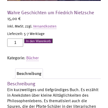
Wahre Geschichten um Friedrich Nietzsche
15,00
€
inkl. MwSt.
zzgl.
Versandkosten
Lieferzeit:
5-7 Werktage
Wahre
In den Warenkorb
Geschichten
um
Kategorie:
Bücher
Friedrich
Nietzsche
Menge
Beschreibung
Beschreibung
Ein kurzweiliges und tiefgründiges Buch. Es erzählt
in Anekdoten über kleine Alltäglichkeiten des
Philosophenlebens. Es thematisiert auch die
Spuren, die der Pforte-Schüler in der literarischen