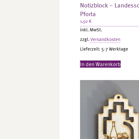
Notizblock – Landess
Pforta
1,50
€
inkl. MwSt.
zzgl.
Versandkosten
Lieferzeit:
5-7 Werktage
In den Warenkorb