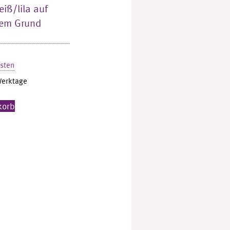
iß/lila auf
tem Grund
sten
Werktage
korb