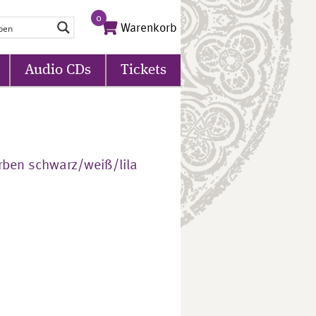
0
Warenkorb
Audio CDs
Tickets
rben schwarz/weiß/lila