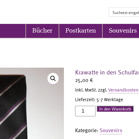
Bücher
Postkarten
Souvenirs
Krawatte in den Schulfa
25,00
€
inkl. MwSt.
zzgl.
Versandkosten
Lieferzeit:
5-7 Werktage
Krawatte
In den Warenkorb
in
den
Kategorie:
Souvenirs
Schulfarben
schwarz/weiß/lila