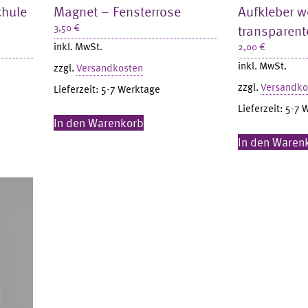
chule
Magnet – Fensterrose
Aufkleber we
3,50
€
transparen
inkl. MwSt.
2,00
€
inkl. MwSt.
zzgl.
Versandkosten
zzgl.
Versandko
Lieferzeit:
5-7 Werktage
Lieferzeit:
5-7 
In den Warenkorb
In den Waren