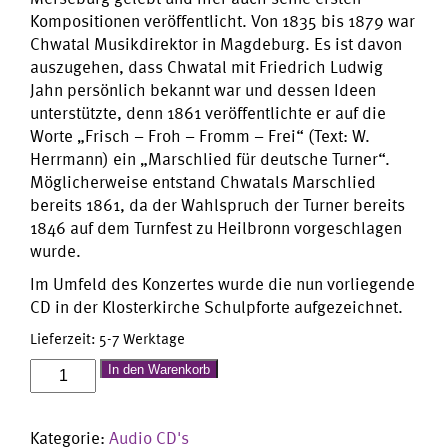
Kompositionen veröffentlicht. Von 1835 bis 1879 war
Chwatal Musikdirektor in Magdeburg. Es ist davon
auszugehen, dass Chwatal mit Friedrich Ludwig
Jahn persönlich bekannt war und dessen Ideen
unterstützte, denn 1861 veröffentlichte er auf die
Worte „Frisch – Froh – Fromm – Frei“ (Text: W.
Herrmann) ein „Marschlied für deutsche Turner“.
Möglicherweise entstand Chwatals Marschlied
bereits 1861, da der Wahlspruch der Turner bereits
1846 auf dem Turnfest zu Heilbronn vorgeschlagen
wurde.
Im Umfeld des Konzertes wurde die nun vorliegende
CD in der Klosterkirche Schulpforte aufgezeichnet.
Lieferzeit:
5-7 Werktage
Welterbe-
In den Warenkorb
Klang
The
Kategorie:
Audio CD's
19th