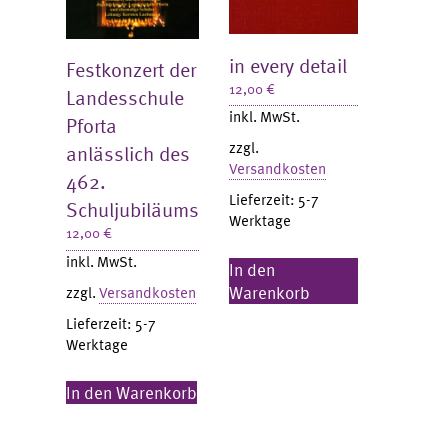
in every detail
Festkonzert der
12,00
€
Landesschule
inkl. MwSt.
Pforta
zzgl.
anlässlich des
Versandkosten
462.
Lieferzeit:
5-7
Schuljubiläums
Werktage
12,00
€
inkl. MwSt.
In den
Warenkorb
zzgl.
Versandkosten
Lieferzeit:
5-7
Werktage
In den Warenkorb