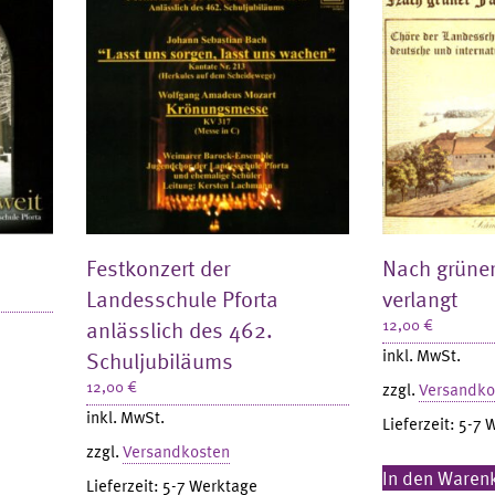
Festkonzert der
Nach grüner
Landesschule Pforta
verlangt
anlässlich des 462.
12,00
€
inkl. MwSt.
Schuljubiläums
12,00
€
zzgl.
Versandko
inkl. MwSt.
Lieferzeit:
5-7 
zzgl.
Versandkosten
In den Waren
Lieferzeit:
5-7 Werktage