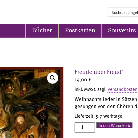
Bücher
Postkarten
Souvenirs
Freude über Freud‘
14,00
€
inkl. MwSt.
zzgl.
Versandkosten
Weihnachtslieder in Sätzen
gesungen von den Chören de
Lieferzeit:
5-7 Werktage
Freude
In den Warenkorb
über