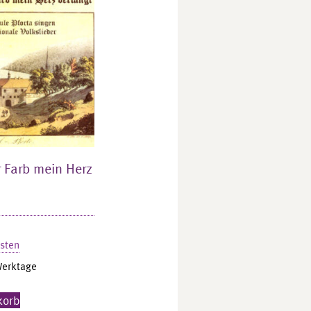
 Farb mein Herz
sten
Werktage
korb